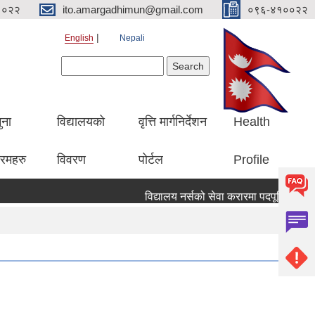
१०२२
ito.amargadhimun@gmail.com
०९६-४१००२२
English
Nepali
Search form
Search
ुना
विद्यालयको
वृत्ति मार्गनिर्देशन
Health
रमहरु
विवरण
पोर्टल
Profile
विद्यालय नर्सको सेवा करारमा पदपूर्ति गर्ने सम्