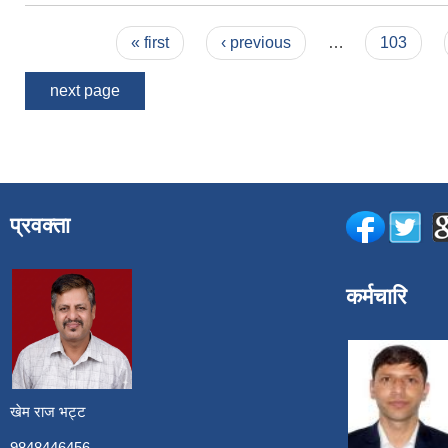
Pages
« first
‹ previous
…
103
next page
प्रवक्ता
कर्मचारि
खेम राज भट्ट
9848446456