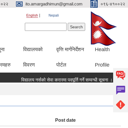
१०२२
ito.amargadhimun@gmail.com
०९६-४१००२२
English
Nepali
Search form
Search
ुना
विद्यालयको
वृत्ति मार्गनिर्देशन
Health
रमहरु
विवरण
पोर्टल
Profile
विद्यालय नर्सको सेवा करारमा पदपूर्ति गर्ने सम्वन्धी सूचना ।।
सू
Post date