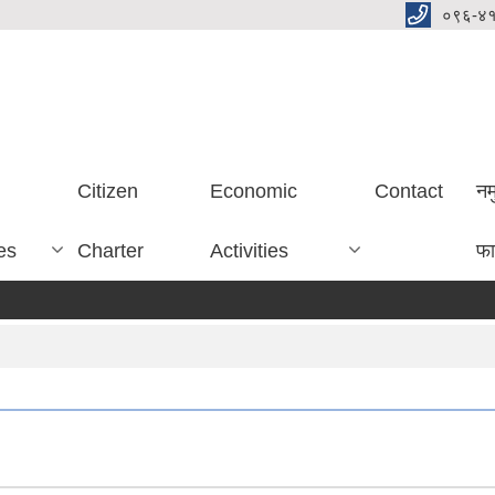
०९६-४
Citizen
Economic
Contact
नम
es
Charter
Activities
फा