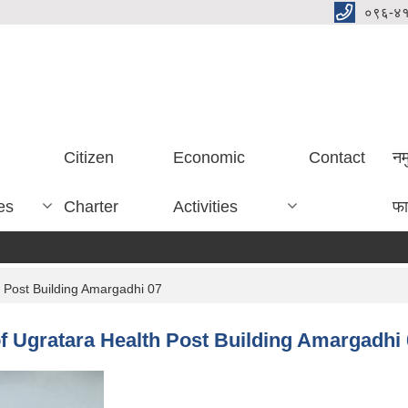
०९६-४
Citizen
Economic
Contact
नम
es
Charter
Activities
फा
 Post Building Amargadhi 07
 Ugratara Health Post Building Amargadhi