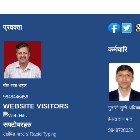
प्रवक्ता
कर्मचारि
खेम राज भट्ट
9848446456
WEBSITE VISITORS
गुनासो सुन्ने अध
हेमन्त राज प
सफ्टोयरहरु
9848728
टाईपिङ मास्टर
/
Rapid Typing