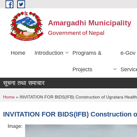
Skip to main content
Amargadhi Municipality
Government of Nepal
Home
Introduction
Programs &
e-Gov
Projects
Servic
सूचना तथा समाचार
You are here
Home
» INVITATION FOR BIDS(IFB) Construction of Ugratara Health
INVITATION FOR BIDS(IFB) Construction of
Image: