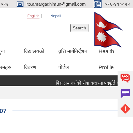
१०२२
ito.amargadhimun@gmail.com
०९६-४१००२२
English
Nepali
Search form
Search
ुना
विद्यालयको
वृत्ति मार्गनिर्देशन
Health
रमहरु
विवरण
पोर्टल
Profile
विद्यालय नर्सको सेवा करारमा पदपूर्ति गर्ने सम्वन्
 07