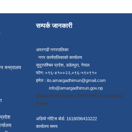
सम्पर्क जानकारी
प
अमरगढी नगरपालिका
नगर कार्यपालिकाको कार्यालय
सुदुरपश्चिम प्रदेश, डडेल्धुरा, नेपाल
न मन्त्रालय
फोन: ०९६-४१००२२,०९६-५९०९१०
इमेल :
ito.amargadhimun@gmail.com
info@amargadhimun.gov.np
Gogle Plus Codes : 8H3R+WQ Amargadhi,
ग
Nepal
प्रदेश
अडियो नोटिस बोर्ड: 1618096410222
ार्यालय
कार्यालय समय