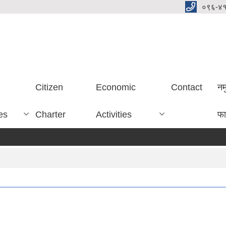
०९६-४
Citizen
Economic
Contact
नम
es
Charter
Activities
फा