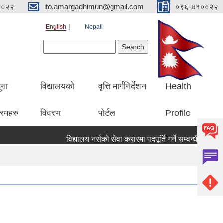
१०२२
ito.amargadhimun@gmail.com
०९६-४१००२२
English
Nepali
Search form
Search
ुना
विद्यालयको
वृत्ति मार्गनिर्देशन
Health
रमहरु
विवरण
पोर्टल
Profile
विद्यालय नर्सको सेवा करारमा पदपूर्ति गर्ने सम्वन्धी सूचना ।