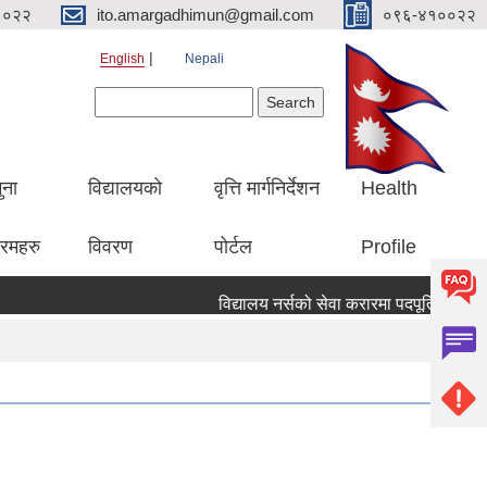
१०२२
ito.amargadhimun@gmail.com
०९६-४१००२२
English
Nepali
Search form
Search
ुना
विद्यालयको
वृत्ति मार्गनिर्देशन
Health
रमहरु
विवरण
पोर्टल
Profile
विद्यालय नर्सको सेवा करारमा पदपूर्ति गर्ने सम्वन