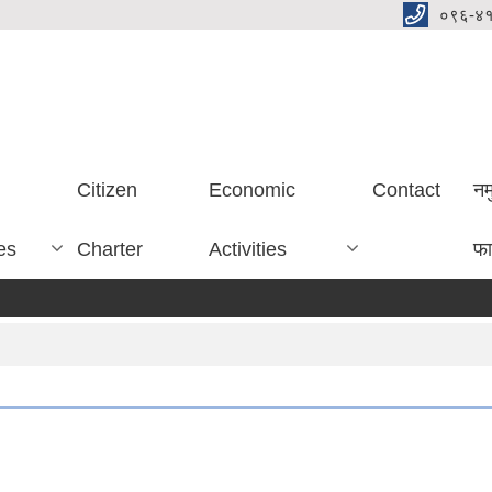
०९६-४
Citizen
Economic
Contact
नम
es
Charter
Activities
फा