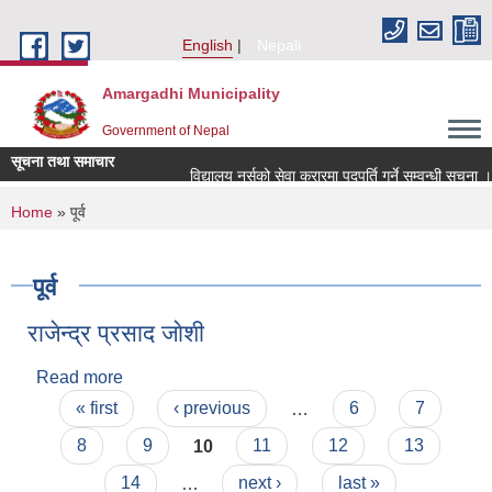
Skip to main content
English
Nepali
Amargadhi Municipality
Government of Nepal
सूचना तथा समाचार
विद्यालय नर्सको सेवा करारमा पदपूर्ति गर्ने सम्वन्धी सूचना ।।
You are here
Home
» पूर्व
पूर्व
राजेन्द्र प्रसाद जाेशी
Read more
about राजेन्द्र प्रसाद जाेशी
Pages
« first
‹ previous
…
6
7
8
9
10
11
12
13
14
…
next ›
last »