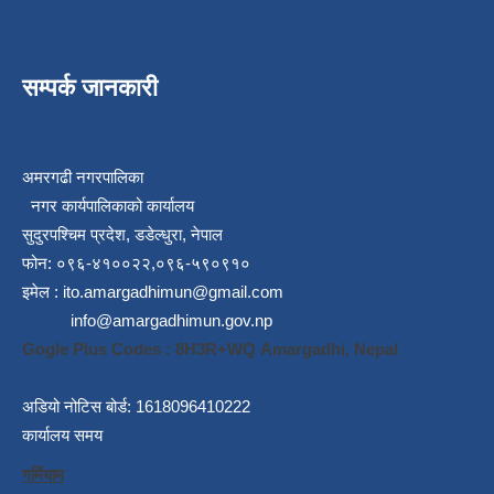
सम्पर्क जानकारी
अमरगढी नगरपालिका
नगर कार्यपालिकाको कार्यालय
सुदुरपश्चिम प्रदेश, डडेल्धुरा, नेपाल
फोन: ०९६-४१००२२,०९६-५९०९१०
इमेल :
ito.amargadhimun@gmail.com
info@amargadhimun.gov.np
Gogle Plus Codes : 8H3R+WQ Amargadhi, Nepal
अडियो नोटिस बोर्ड: 1618096410222
कार्यालय समय
गर्मियाम