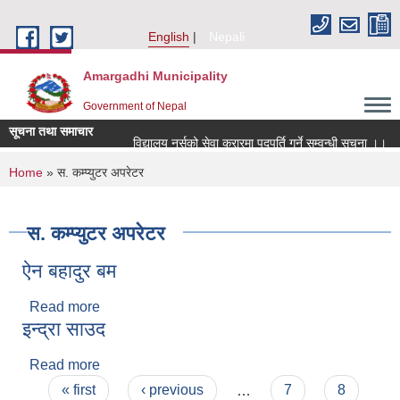
Skip to main content
English
Nepali
Amargadhi Municipality
Government of Nepal
सूचना तथा समाचार
विद्यालय नर्सको सेवा करारमा पदपूर्ति गर्ने सम्वन्धी सूचना ।।
You are here
Home
» स. कम्प्युटर अपरेटर
स. कम्प्युटर अपरेटर
ऐन बहादुर बम
Read more
about ऐन बहादुर बम
इन्द्रा साउद
Read more
about इन्द्रा साउद
Pages
« first
‹ previous
…
7
8