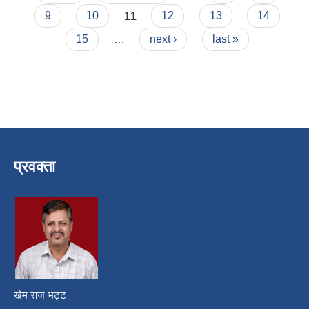
9
10
11
12
13
14
15
…
next ›
last »
प्रवक्ता
खेम राज भट्ट