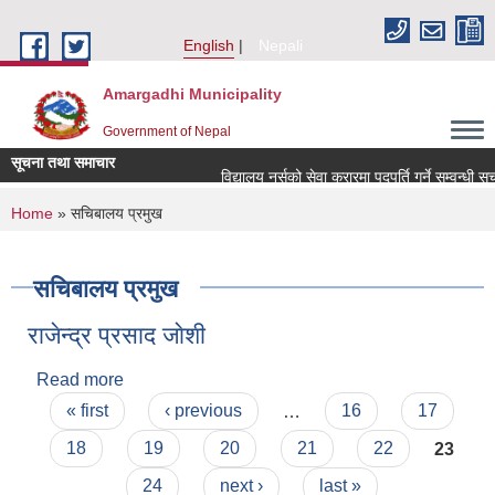
Skip to main content
English
Nepali
Amargadhi Municipality
Government of Nepal
सूचना तथा समाचार
विद्यालय नर्सको सेवा करारमा पदपूर्ति गर्ने सम्वन्धी सू
You are here
Home
» सचिबालय प्रमुख
सचिबालय प्रमुख
राजेन्द्र प्रसाद जाेशी
Read more
about राजेन्द्र प्रसाद जाेशी
Pages
« first
‹ previous
…
16
17
18
19
20
21
22
23
24
next ›
last »