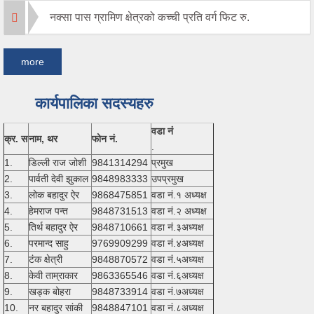
नक्सा पास ग्रामिण क्षेत्रको कच्ची प्रति वर्ग फिट रु.
more
कार्यपालिका सदस्यहरु
वडा नं
क्र. स
नाम, थर
फोन नं.
.
1.
डिल्ली राज जोशी
9841314294
प्रमुख
2.
पार्वती देवी झुकाल
9848983333
उपप्रमुख
3.
लोक बहादुर ऐर
9868475851
वडा नं.१ अध्यक्ष
4.
हेमराज पन्त
9848731513
वडा नं.२ अध्यक्ष
5.
तिर्थ बहादुर ऐर
9848710661
वडा नं.३अध्यक्ष
6.
परमान्द साहु
9769909299
वडा नं.४अध्यक्ष
7.
टंक क्षेत्री
9848870572
वडा नं.५अध्यक्ष
8.
केवी ताम्राकार
9863365546
वडा नं.६अध्यक्ष
9.
खड्क बोहरा
9848733914
वडा नं.७अध्यक्ष
10.
नर बहादुर सांकी
9848847101
वडा नं.८अध्यक्ष