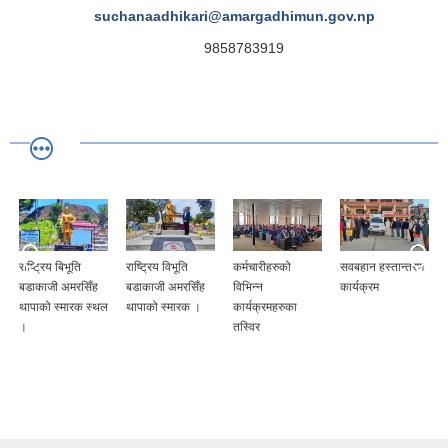
suchanaadhikari@amargadhimun.gov.np
9858783919
राष्ट्रिय बिभूति
राष्ट्रिय विभूति
कर्मचारीहरुको
सवबहान हस्तान्तरण
न
बडाकाजी अमरसिँह
बडाकाजी अमरसिँह
विभिन्न
कार्यक्रम
स
थापाको स्मारक स्थल
थापाको स्मारक ।
कार्यक्रमहरुका
।
तस्विर