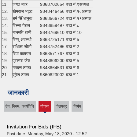
11.
जगत महर
9868702654
वडा नं.९अध्यक्ष
12.
खेमराज भट्ट
9848446456
वडा नं.१०अध्यक्ष
13.
धर्म सिँ धानुक
9868566724
वडा नं.११अध्यक्ष
14.
बिस्ना गैराल
9848859497
वडा नं.८
15.
मानमति धामी
9848769610
वडा नं.10
16.
बिष्णु अवस्थी
9868725171
वडा नं.5
17.
राधिका जोशी
9848752496
वडा नं.2
18.
दिपा कठायत
9868571767
वडा नं.3
19.
प्रकाश जैरु
9848806200
वडा नं.5
20.
गमदत्त टमटा
9848864531
वडा नं.6
21.
सुरेश टमटा
9860823002
वडा नं.1
जानकारी
ऐन, नियम, कार्यविधि
योजना
वोलपत्र
निर्णय
(active
tab)
Invitation For Bids (IFB)
Post date:
Monday, May 18, 2020 - 12:52